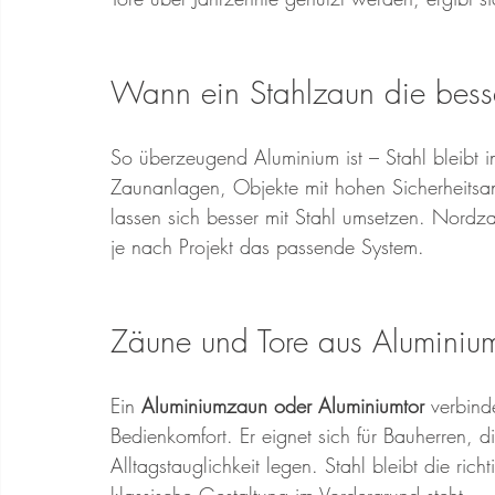
Wann ein Stahlzaun die bess
So überzeugend Aluminium ist – Stahl bleibt i
Zaunanlagen, Objekte mit hohen Sicherheitsa
lassen sich besser mit Stahl umsetzen. Nordza
je nach Projekt das passende System.
Zäune und Tore aus Aluminium
Ein 
Aluminiumzaun oder Aluminiumtor
 verbind
Bedienkomfort. Er eignet sich für Bauherren, d
Alltagstauglichkeit legen. Stahl bleibt die ri
klassische Gestaltung im Vordergrund steht.