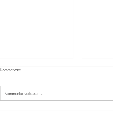
Kommentare
Kommentar verfassen...
Preisfaktoren beim Zaunbau:
Eine Toranla