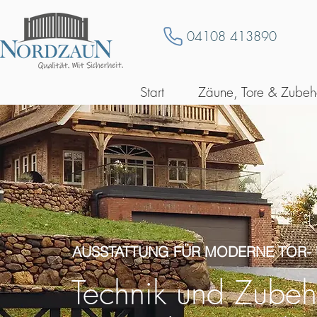
04108 413890
Start
Zäune, Tore & Zubeh
AUSSTATTUNG FÜR MODERNE TOR-
Technik und Zubeh