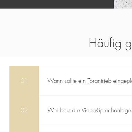
Häufig g
01
Wann sollte ein Torantrieb eingep
Idealerweise wird der Torantrieb bereits 
Leerrohre und die Einbausituation von Anf
02
Wer baut die Video-Sprechanlage
Toranlage auf den späteren Einbau des Tora
im Planungsprozess.
Nordzaun fertigt den Kommunikationspfoste