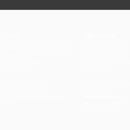
Kontakt
Öffnungszeiten
Nordzaun Tore - Zäune - Sicherheit
Mo - Do: 9 bis 17 Uhr
Ohering 8
Fr: 9 bis 16 Uhr
21224 Rosengarten
Sa: Bitte vereinbaren Si
bei Hamburg
einen Termin
Fon 04108 413890
Oder nach Vereinbarun
Fax 04108 4138925
E-Mail
vertrieb@nordzaun.com
Warenanlieferungen
Mo - Fr. 6 - 13 Uhr