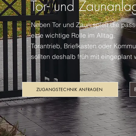
Tor- und Zaunanla
Neben Tor und Zaun spielt die pas
eine wichtige Rolle im Alltag.
Torantrieb, Briefkasten oder Kommu
sollten deshalb früh mit eingeplant
ZUGANGSTECHNIK ANFRAGEN