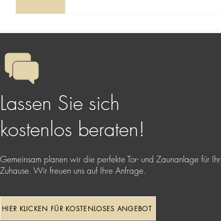
persönlichen Anforderungen.
Wenn Tor, Zaun und die gewünschte Aussta
Elemente später sauber ineinander. Nordzau
Kommunikationspfosten, Briefkästen, Torantr
früh festlegen und spätere Anpassungen ve
Lassen Sie sich
kostenlos beraten!
Gemeinsam planen wir die perfekte Tor- und Zaunanlage für Ihr
Zuhause. Wir freuen uns auf Ihre Anfrage.
HIER KLICKEN FÜR KOSTENLOSES ANGEBOT